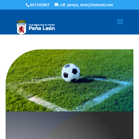
607342867
cdf_penya_leon@hotmail.com