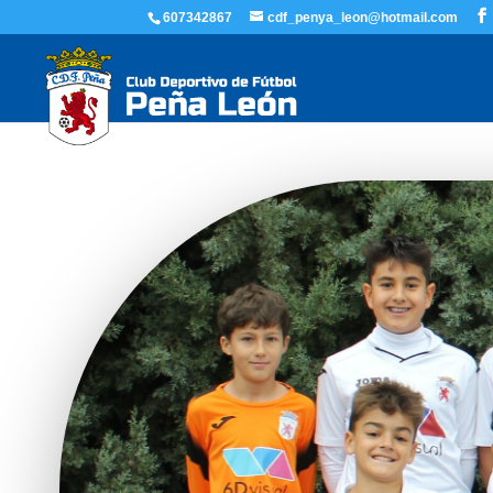
607342867
cdf_penya_leon@hotmail.com