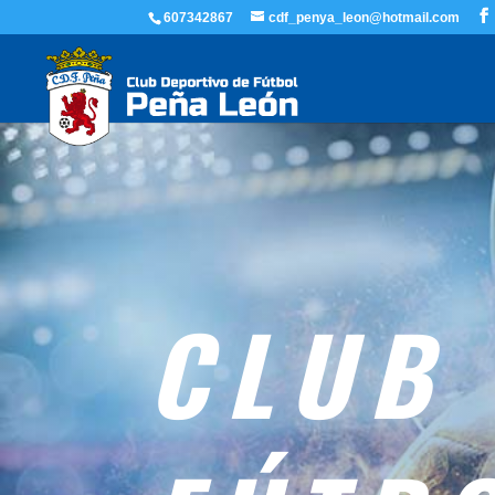
607342867
cdf_penya_leon@hotmail.com
CLUB