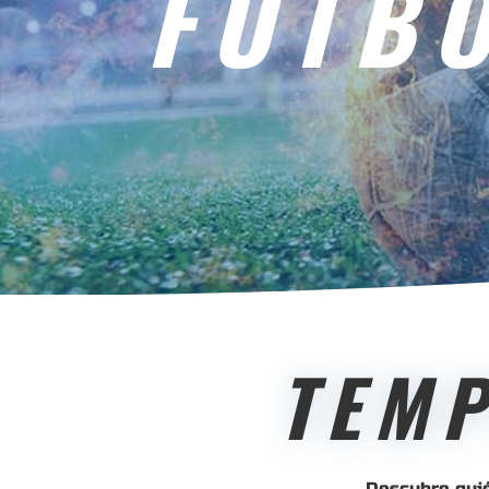
FÚTBO
TEM
Descubre quié