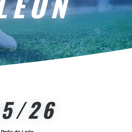
LEÓN
5/26
l Peña de León