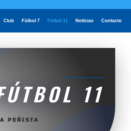
Club
Fútbol 7
Fútbol 11
Noticias
Contacto
FÚTBOL 11
A PEÑISTA