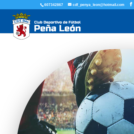
607342867
cdf_penya_leon@hotmail.com