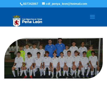
607342867
cdf_penya_leon@hotmail.com