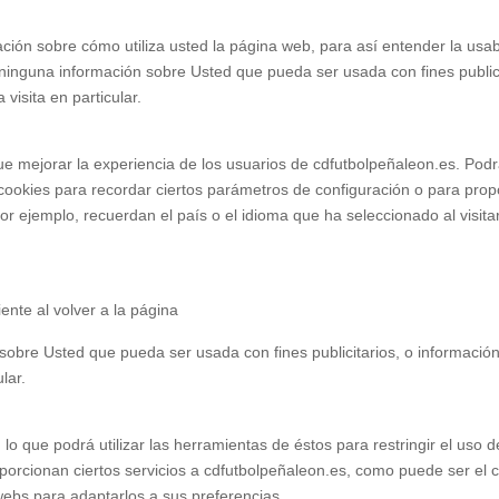
ión sobre cómo utiliza usted la página web, para así entender la usabi
inguna información sobre Usted que pueda ser usada con fines publici
visita en particular.
ue mejorar la experiencia de los usuarios de cdfutbolpeñaleon.es. Po
s cookies para recordar ciertos parámetros de configuración o para pro
Por ejemplo, recuerdan el país o el idioma que ha seleccionado al visitar
ente al volver a la página
obre Usted que pueda ser usada con fines publicitarios, o informació
lar.
lo que podrá utilizar las herramientas de éstos para restringir el uso 
oporcionan ciertos servicios a cdfutbolpeñaleon.es, como puede ser el
webs para adaptarlos a sus preferencias.