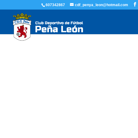
607342867
cdf_penya_leon@hotmail.com