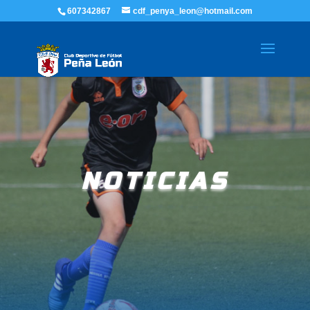
607342867
cdf_penya_leon@hotmail.com
NOTICIAS