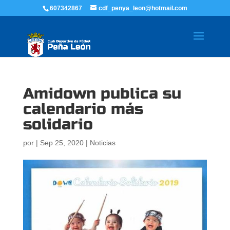
607342867
cdf_penya_leon@hotmail.com
Amidown publica su
calendario más
solidario
por
|
Sep 25, 2020
|
Noticias