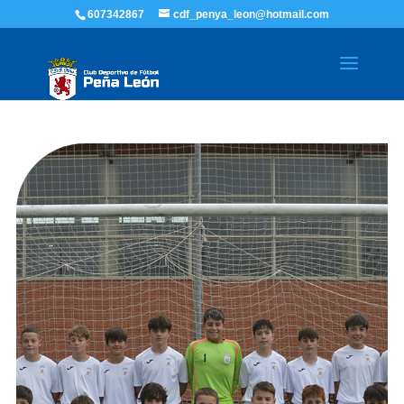
607342867
cdf_penya_leon@hotmail.com