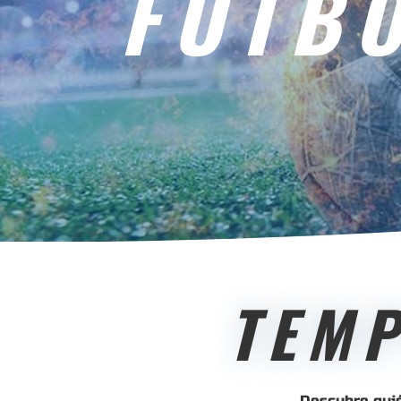
FÚTBO
TEM
Descubre quié