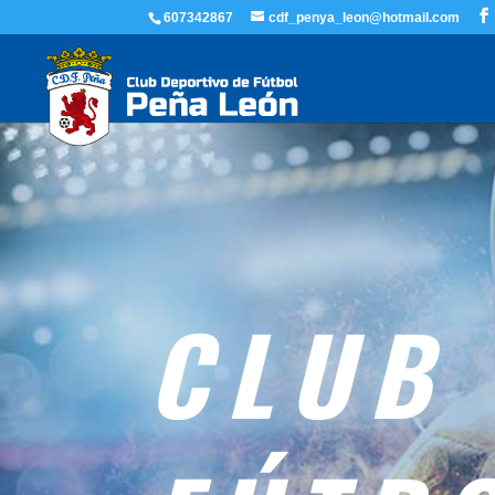
607342867
cdf_penya_leon@hotmail.com
CLUB