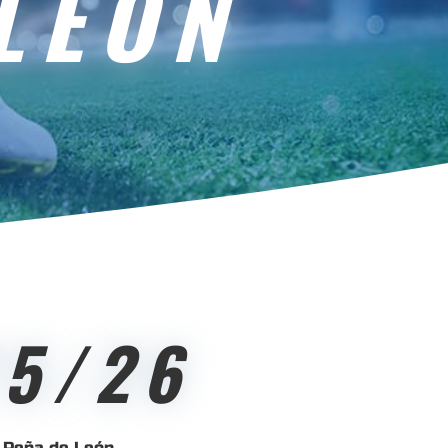
LEÓN
5/26
l Peña de León