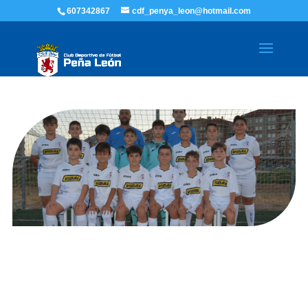
607342867
cdf_penya_leon@hotmail.com