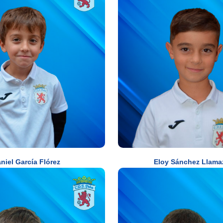
niel García Flórez
Eloy Sánchez Llama