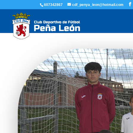
607342867
cdf_penya_leon@hotmail.com