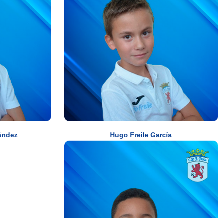
ández
Hugo Freile García