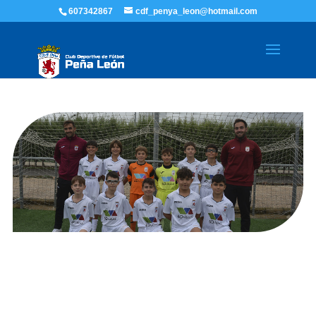
607342867
cdf_penya_leon@hotmail.com