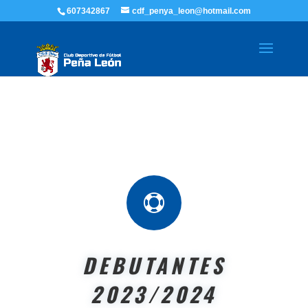
607342867
cdf_penya_leon@hotmail.com

DEBUTANTES
2023/2024